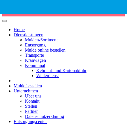
Phone
Email
Google
Number
Address
Maps
for
Home
Dienstleistungen
calling
Mulden-Sortiment
Entsorgung
Mulde online bestellen
Transporte
Kranwagen
Kommunal
Kehricht- und Kartonabfuhr
Winterdienst
Mulde bestellen
Unternehmen
Über uns
Kontakt
Stellen
Partner
Datenschutzerklärung
Entsorgungscenter