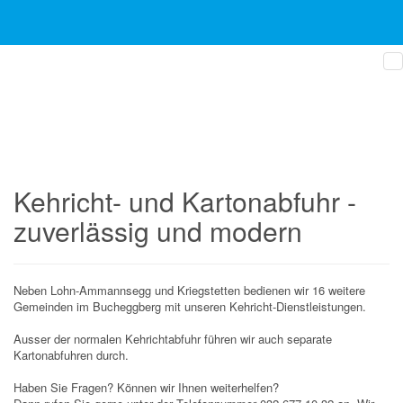
Phone
Email
Google
Number
Address
Maps
for
Kehricht- und
calling
Kartonabfuhr
Zuverlässig und modern
Kehricht- und Kartonabfuhr -
zuverlässig und modern
Neben Lohn-Ammannsegg und Kriegstetten bedienen wir 16 weitere
Gemeinden im Bucheggberg mit unseren Kehricht-Dienstleistungen.
Ausser der normalen Kehrichtabfuhr führen wir auch separate
Kartonabfuhren durch.
Haben Sie Fragen? Können wir Ihnen weiterhelfen?