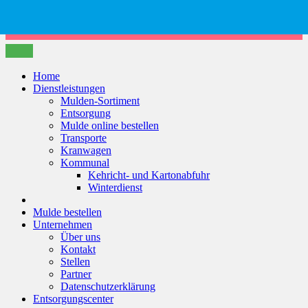
Phone
Email
Google
Number
Address
Maps
for
Home
Dienstleistungen
calling
Mulden-Sortiment
Entsorgung
Mulde online bestellen
Transporte
Kranwagen
Kommunal
Kehricht- und Kartonabfuhr
Winterdienst
Mulde bestellen
Unternehmen
Über uns
Kontakt
Stellen
Partner
Datenschutzerklärung
Entsorgungscenter